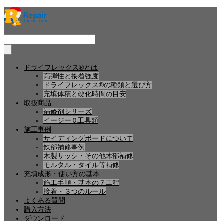
ドライフレックス®とは
高弾性と接着強度
ドライフレックス®の種類と選び方
充填体積と硬化時間の目安
取扱商品
補修剤シリーズ
イージーＱ工具類
施工事例
サイディングボードについて
鉄部補修事例
木製サッシ・その他木部補修
モルタル・タイル等補修
充填成形・使い方の基本
施工手順・基本の７工程
接着・３つのルール
よくある質問
購入方法
ダウンロード