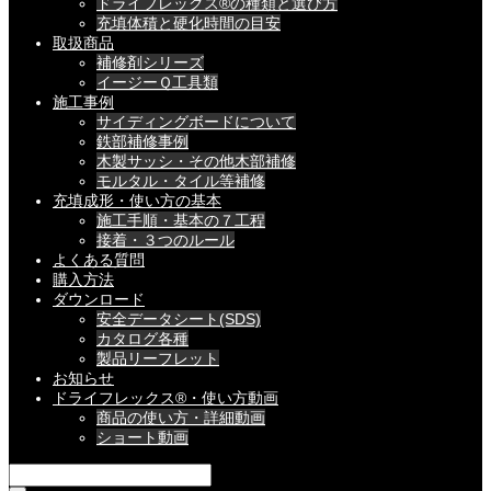
ドライフレックス®の種類と選び方
充填体積と硬化時間の目安
取扱商品
補修剤シリーズ
イージーＱ工具類
施工事例
サイディングボードについて
鉄部補修事例
木製サッシ・その他木部補修
モルタル・タイル等補修
充填成形・使い方の基本
施工手順・基本の７工程
接着・３つのルール
よくある質問
購入方法
ダウンロード
安全データシート(SDS)
カタログ各種
製品リーフレット
お知らせ
ドライフレックス®・使い方動画
商品の使い方・詳細動画
ショート動画