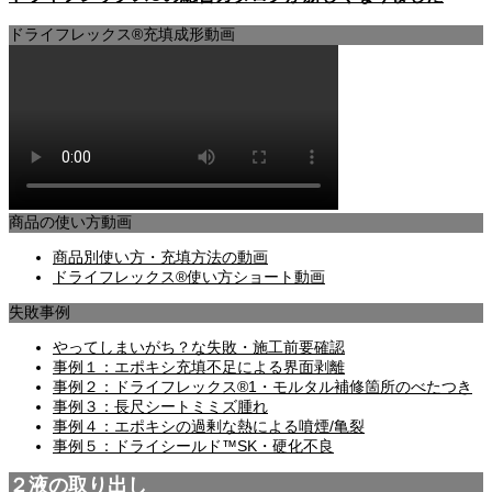
ドライフレックス®充填成形動画
商品の使い方動画
商品別使い方・充填方法の動画
ドライフレックス®使い方ショート動画
失敗事例
やってしまいがち？な失敗・施工前要確認
事例１：エポキシ充填不足による界面剥離
事例２：ドライフレックス®1・モルタル補修箇所のべたつき
事例３：長尺シートミミズ腫れ
事例４：エポキシの過剰な熱による噴煙/亀裂
事例５：ドライシールド™SK・硬化不良
２液の取り出し