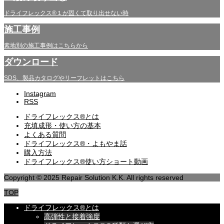
ドライフレックス®１が固くて取り出せない時
施工事例
素地別の施工事例はこちらから
ダウンロード
SDS、製品カタログやリーフレットはこちら
Instagram
RSS
ドライフレックス®とは
充填成形・使い方の基本
よくある質問
ドライフレックス®・よもやま話
購入方法
ドライフレックス®使い方ショート動画
Copyright © 2025 Repair Solution K.K. All rights reserved
TOP
ドライフレックス®とは
高弾性と接着強度